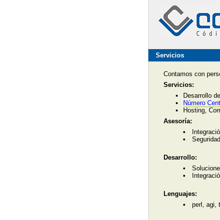
Servicios
Contamos con person
Servicios:
Desarrollo d
Número Cent
Hosting, Cor
Asesoría:
Integraci
Seguridad
Desarrollo:
Solucione
Integraci
Lenguajes:
perl, agi,