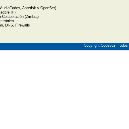
(AudioCodes, Asterisk y OpenSer)
sobre IP)
 Colaboración (Zimbra)
ectrónico
b, DNS, Firewalls
Copyright Codevoz. Todos 